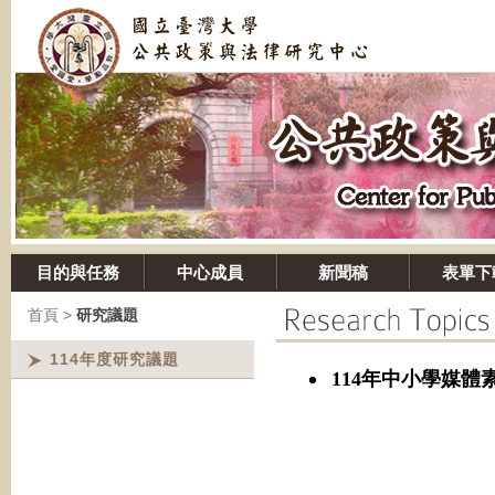
目的與任務
中心成員
新聞稿
表單下
首頁
>
研究議題
114年度研究議題
114年中小學媒