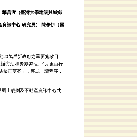
） 華昌宜（臺灣大學建築與城鄉
產資訊中心 研究員） 陳亭伊（國
動20萬戶新政府之重要施政目
興辦方法和獎勵彈性。9月更由行
宅法修正草案」，完成一讀程序，
與國土規劃及不動產資訊中心共