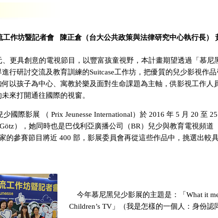
交流工作坊暨記者會 陳正倉（台大公共政策與法律研究中心執行長） 
元、更具創意的電視節目，以豐富孩童視野，本計畫期望透過「慕尼
進行研討交流及教育訓練的Suitcase工作坊，把優質的兒少影視作
如何以孩子為中心、寓教於樂及面對生命課題為主軸，供影視工作人
的未來打開通往國際的視窗。
影展 （ Prix Jeunesse International）於 2016 年 5 月 
aya Götz），她同時也是巴伐利亞廣播公司（BR）兒少與教育電視頻
國家的參賽節目將近 400 部，影展委員會再從這些作品中，挑選出較具
今年慕尼黑兒少影展的主題是：「What it means to b
Children’s TV」（我是怎樣的一個人：身