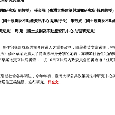
工具研究與運用
鄉研究所 副教授） 張金鶚（臺灣大學建築與城鄉研究所 特聘教授
祥（國土規劃及不動產資訊中心 副執行長） 朱芳妮（國土規劃及不動
研究員） 周 延（國土規劃及不動產資訊中心 助理研究員）
，社會住宅議題成為選前各候選人之重要政見，隨著蔡英文當選後，推
住宅法》修正草案更擴大了特殊族群身分別的定義，亦增加社會住宅的
正草案送交立法院審查，11月16日立法院內政委員會初審通過「住
。
引起社會各界關注，今年年初，臺灣大學公共政策與法律研究中心
灣居住正義議題」進行研究。
詳全文...