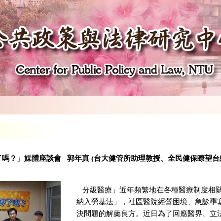
嗎？」媒體座談會 郭年真 (台大健管所助理教授、全民健保瞭望台
分級醫療」近年頻繁地在各種醫療制度相關
納入勞基法」，社區醫院經營困境、急診壅
決問題的解藥良方。近日為了回應醫界、立