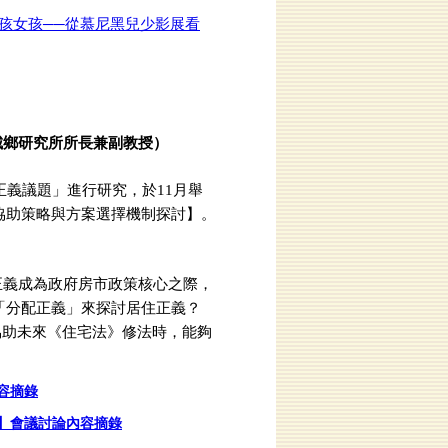
孩女孩──從慕尼黑兒少影展看
城鄉研究所所長兼副教授）
義議題」進行研究，於11月舉
協助策略與方案選擇機制探討】。
義成為政府房市政策核心之際，
？如何從「分配正義」來探討居住正義？
協助未來《住宅法》修法時，能夠
容摘錄
】會議討論內容摘錄