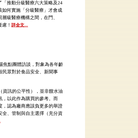
「推動分級醫療六大策略及24
該如何實施「分級醫療」才會成
同層級醫療機構之間，在門、
疑慮！
詳全文...
場焦點團體訪談，對象為各年齡
般民眾對於食品安全、新聞事
（資訊的公平性），並非餿水油
訊，以此作為購買的參考。而
度，認為廠商應該負更多的舉證
安全、管制與自主選擇（充分資
.