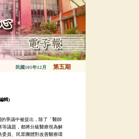
第五期
民國105年12月
編輯)
的爭議中被提出，除了「醫師
塞等議題，都將分級醫療視為解
法委員、民眾團體對改善醫療環