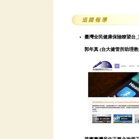
追 蹤 報 導
臺灣全民健康保險瞭望台_第二年計畫 N
郭年真 (台大健管所助理