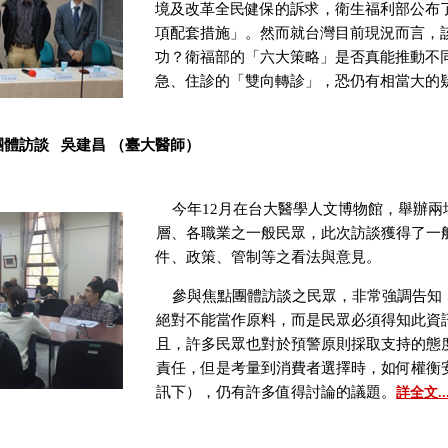
境及改革全民健保的訴求，衛生福利部公布了
項配套措施」。然而就台灣目前現況而言，
功？衛福部的「六大策略」是否真能推動不
急、住診的「雙向轉診」，恐仍有相當大的
體訪談 吳建昌 （臺大醫師）
今年12月在台大醫學人文博物館，舉辦兩
層、各職業之一般民眾，此次訪談獲得了一
件、政策、管制等之看法與意見。
參與焦點團體訪談之民眾，非常強調告知
絕對不能當作原料，而是民眾必須得知此資
且，許多民眾也對於預警原則採取支持的態
責任，但是考量到消費者選擇時，如何權衡
訊下），仍有許多值得討論的議題。
詳全文..