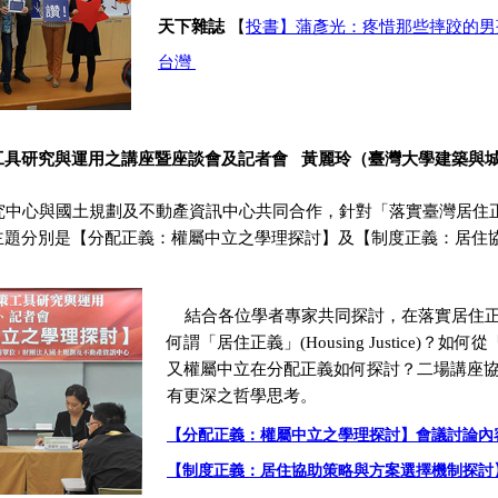
天下雜誌
【
投書】蒲彥光：疼惜那些摔跤的男
台灣
工具研究與運用之講座暨座談會及記者會 黃麗玲（臺灣大學建築與
中心與國土規劃及不動產資訊中心共同合作，針對「落實臺灣居住正
主題分別是【分配正義：權屬中立之學理探討】及【制度正義：居住
結合各位學者專家共同探討，在落實居住正
何謂「居住正義」(Housing Justice)
又權屬中立在分配正義如何探討？二場講座
有更深之哲學思考。
【分配正義：權屬中立之學理探討】會議討論內
【制度正義：居住協助策略與方案選擇機制探討