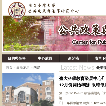
目的與任務
中心成員
新聞稿
表單下
首頁
>
最新消息
>
內容
臺大科學教育發展中心｢
12月份開始舉辦"限時每
第一次(12/15-1/31)討論
論。
｢十二年國教論壇｣網址：
http://