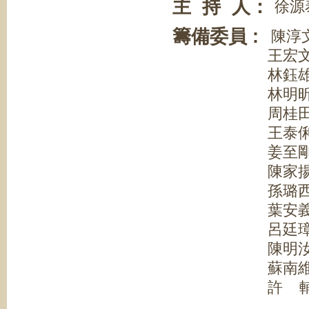
主 持 人：
徐源
籌備委員 :
陳淳文
王宏文 台
林鈺雄 台
林明昕 台
周桂田 台
王泰俐 台
姜至剛 台
陳家揚 台
孫璐西 台
葉安義 台
呂廷璋 台
陳明汝 台
蘇南維 台
許 輔 台