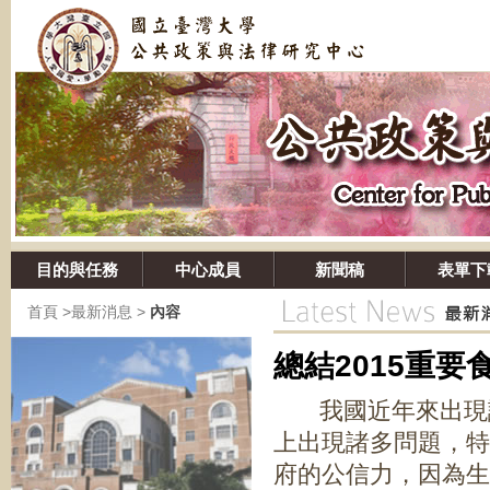
目的與任務
中心成員
新聞稿
表單下
首頁
>
最新消息
>
內容
總結2015重
我國近年來出現諸
上出現諸多問題，特
府的公信力，因為生