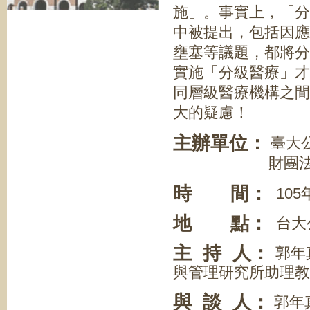
施」。事實上，「分
中被提出，包括因應
壅塞等議題，都將分
實施「分級醫療」才
同層級醫療機構之間
大的疑慮！
主辦單位：
臺大
財團法人台灣
時 間：
105年
地 點：
台大公
主 持 人：
郭年
與管理研究所
與 談 人：
郭年