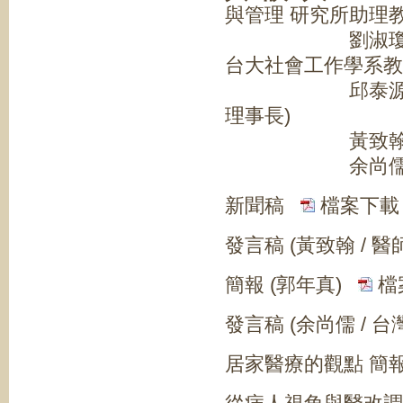
與管理 研究所助理教
劉淑瓊/董事長
台大社會工作學系教
邱泰源/委員 
理事長)
黃致翰/醫師 
余尚儒/醫師 
新聞稿
檔案下載
發言稿 (黃致翰 / 
簡報 (郭年真)
檔
發言稿 (余尚儒 /
居家醫療的觀點 簡報