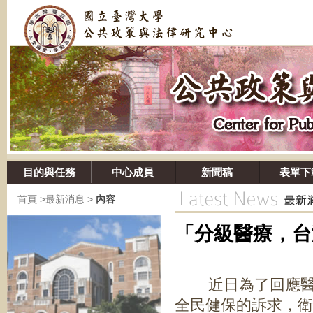
目的與任務
中心成員
新聞稿
表單下
首頁
>
最新消息
>
內容
「分級醫療，台
近日為了回應醫界
全民健保的訴求，衛