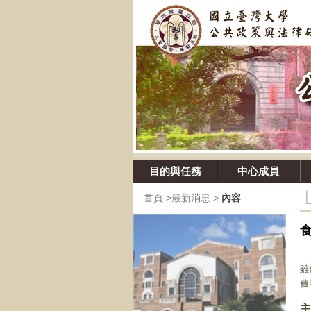
目的與任務
中心成員
首頁
>
最新消息
>
內容
對
雖
費
主