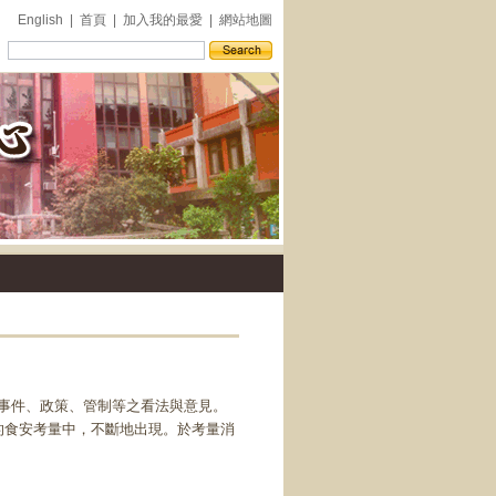
English
|
首頁
|
加入我的最愛
|
網站地圖
外
事件、政策、管制等之看法與意見。
的食安考量中，不斷地出現。於考量消