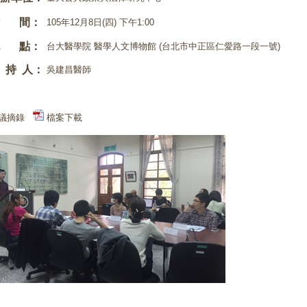
時 間：
105年12月8日(四) 下午1:00
地 點：
台大醫學院 醫學人文博物館 (台北市中正區仁愛路一段一號)
 持 人：
吳建昌醫師
議摘錄
檔案下載