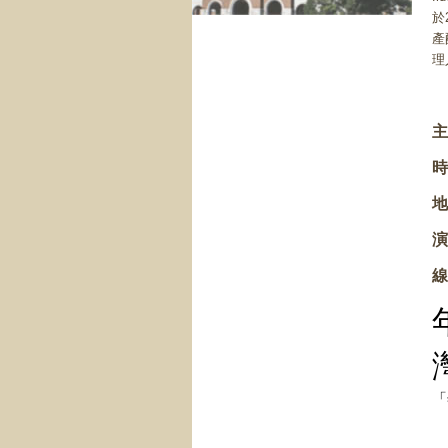
於
產
理
主
時
地
演
線