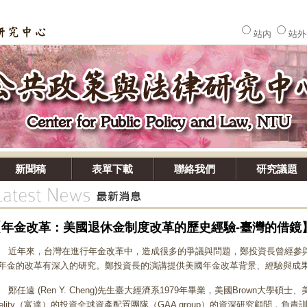
站內
站
新聞稿
表單下載
聯絡我們
研究議題
【年金改革：美國退休金制度改革的歷史經驗-臺
年來，台灣在進行年金改革中，造成很多的爭議與問題，鄭投資長曾經參與美
年金的改革有深入的研究。鄭投資長的演講提供美國年金改革背景、經驗與成
任遠 (Ren Y. Cheng)先生臺大經濟系1979年畢業，美國Brown大學碩士
idelity（富達）的投資全球資產配置團隊（GAA group）的資深研究顧問，