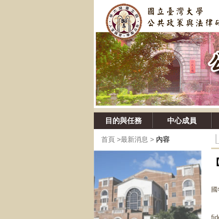
目的與任務
中心成員
首頁
>
最新消息
>
內容
近
國
鄭
f