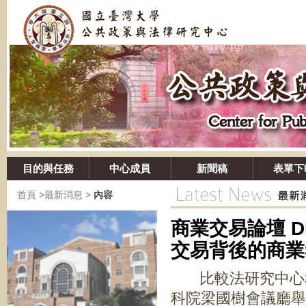
目的與任務
中心成員
新聞稿
表單下
首頁
>
最新消息
>
內容
商業交易論壇 D
交易背後
比較法研究中心和企
科院梁國樹會議廳舉辦