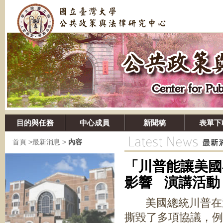
目的與任務
中心成員
新聞稿
表單下
首頁
>
最新消息
>
內容
「川普能讓美國
影響 演
美國總統川普在選
撕毀了多項協議，例