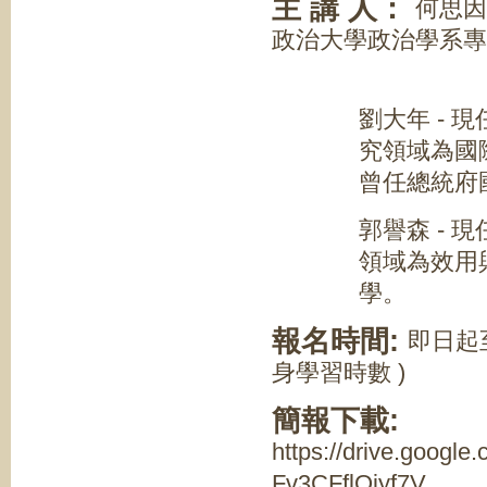
主 講 人：
何思因
政治大學政治學系專
主任, 總統
劉大年 -
究領域為
曾任總統府
郭譽森 -
領域為效
報名時間:
即日起至
身學習時數 )
簡報下載:
https://drive.goog
Fv3CFflQiyf7V