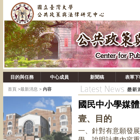
目的與任務
中心成員
新聞稿
表單下
首頁
>
最新消息
>
內容
國民中小學媒體
壹、目的
一、針對有意願發展
學，說明計畫內容重