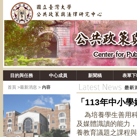
目的與任務
中心成員
新聞稿
表單下
首頁
>
最新消息
>
內容
「113年中小
為培養學生善用
及媒體識讀的能力，
養教育議題之課程與