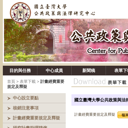
目的與任務
中心成員
新聞稿
表單下
首頁
> 表單下載 >
計畫經費重要
規定及釋疑
中心設立要點
國立臺灣大學公共政策與法
核銷注意事項
計畫經費重要規定及釋疑
計畫經費重要規定及釋疑
研究計畫助理聘僱