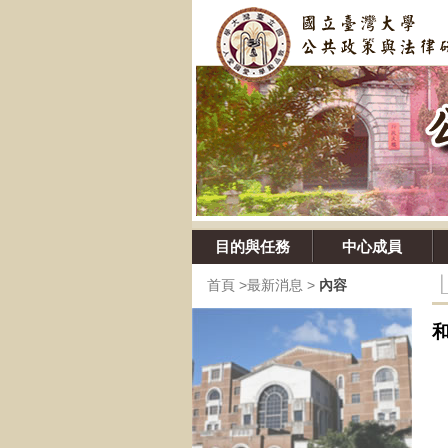
目的與任務
中心成員
首頁
>
最新消息
>
內容
探
（
（
（