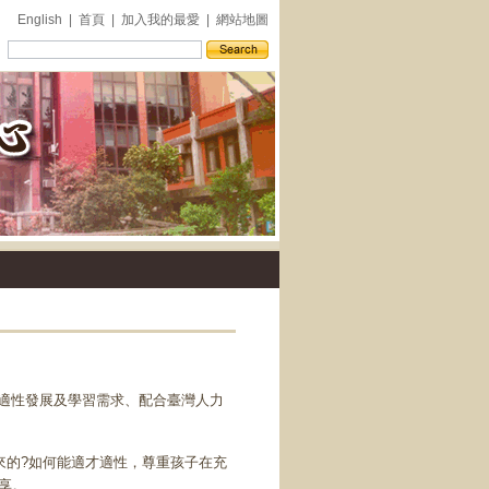
English
|
首頁
|
加入我的最愛
|
網站地圖
外
生適性發展及學習需求、配合臺灣人力
的?如何能適才適性，尊重孩子在充
享。