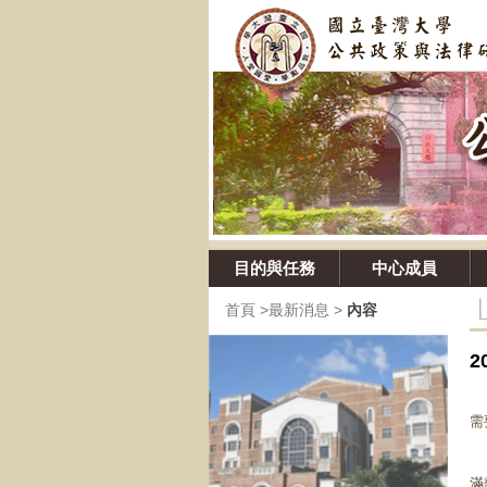
目的與任務
中心成員
首頁
>
最新消息
>
內容
政
需
臺
滿