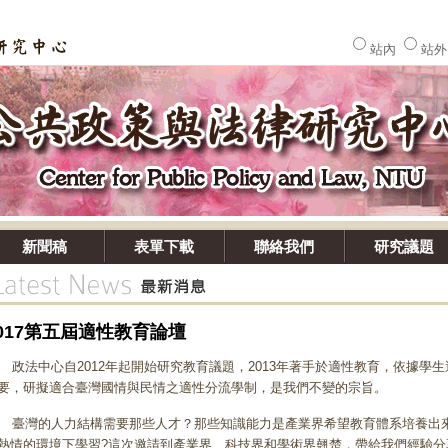
站內
站
新聞稿
表單下載
聯絡我們
研究議題
2017第五屆適性教育論壇
法中心自2012年起開始研究教育議題，2013年著手於適性教育，依據學
要，研擬適合臺灣國情與民情之適性分流學制，是我們不變的宗旨。
灣的人力結構需要那些人才？那些知識能力是產業界希望教育體系培養出來
熱情的環境下學習?這次邀請到產業界、科技界和學術界翹楚，帶給我們經驗分