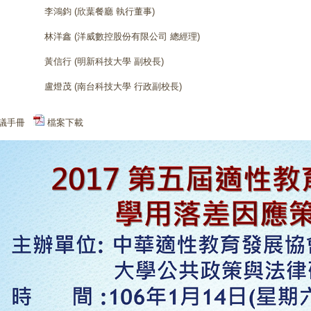
李鴻鈞 (欣葉餐廳 執行董事)
林洋鑫 (洋威數控股份有限公司 總經理)
黃信行 (明新科技大學 副校長)
盧燈茂 (南台科技大學 行政副校長)
議手冊
檔案下載